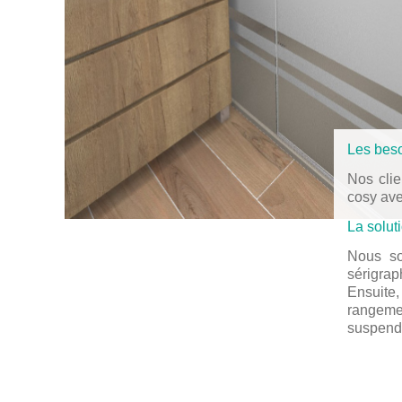
Les beso
Nos clie
cosy ave
La solut
Nous so
sérigrap
Ensuite
rangeme
suspend