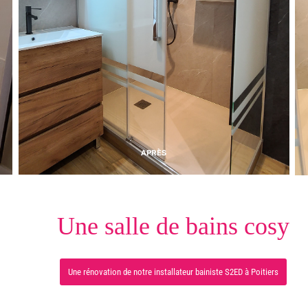
APRÈS
Une salle de bains cosy
Une rénovation de notre installateur bainiste S2ED à Poitiers