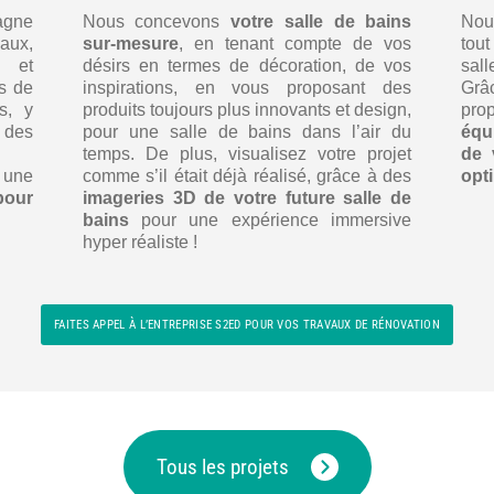
agne
Nous concevons
votre salle de bains
Nou
aux,
sur-mesure
, en tenant compte de vos
tout
s et
désirs en termes de décoration, de vos
sall
ns de
inspirations, en vous proposant des
Grâc
s, y
produits toujours plus innovants et design,
pro
 des
pour une salle de bains dans l’air du
équ
temps. De plus, visualisez votre projet
de 
 une
comme s’il était déjà réalisé, grâce à des
opt
pour
imageries 3D de votre future salle de
bains
pour une expérience immersive
hyper réaliste !
FAITES APPEL À L’ENTREPRISE S2ED POUR VOS TRAVAUX DE RÉNOVATION
Tous les projets