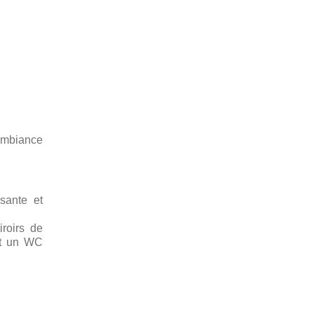
 ambiance
sante et
roirs de
et un WC