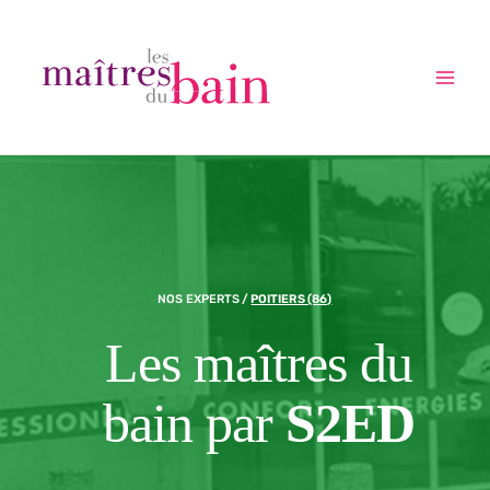
Aller
au
contenu
Main
Menu
NOS EXPERTS
/
POITIERS (86)
Les maîtres du
bain par
S2ED