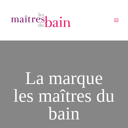
Aller
au
contenu
Main
Menu
La marque
les maîtres du
bain