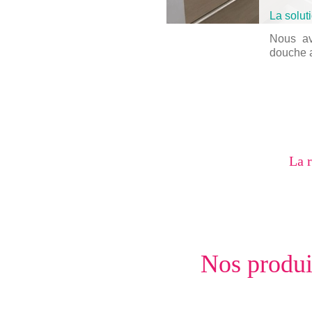
La solut
Nous av
douche a
La r
Nos produ