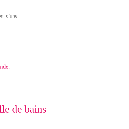
on d’une
ande.
lle de bains