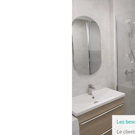
Les beso
Le clien