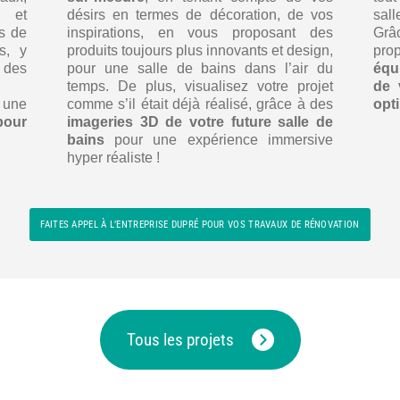
s et
désirs en termes de décoration, de vos
sall
ns de
inspirations, en vous proposant des
Grâc
s, y
produits toujours plus innovants et design,
pro
 des
pour une salle de bains dans l’air du
équ
temps. De plus, visualisez votre projet
de 
 une
comme s’il était déjà réalisé, grâce à des
opt
pour
imageries 3D de votre future salle de
bains
pour une expérience immersive
hyper réaliste !
FAITES APPEL À L’ENTREPRISE DUPRÉ POUR VOS TRAVAUX DE RÉNOVATION
Tous les projets