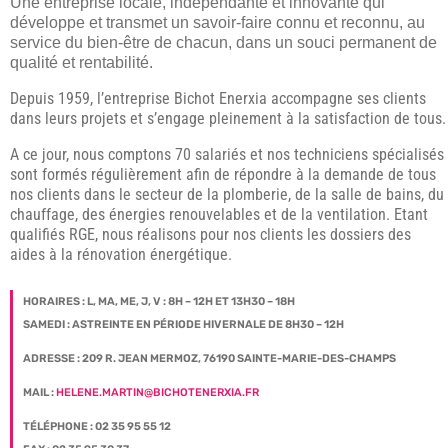
Une entreprise locale, indépendante et innovante qui
développe et transmet un savoir-faire connu et reconnu, au
service du bien-être de chacun, dans un souci permanent de
qualité et rentabilité.
Depuis 1959, l’entreprise Bichot Enerxia accompagne ses clients
dans leurs projets et s’engage pleinement à la satisfaction de tous.
A ce jour, nous comptons 70 salariés et nos techniciens spécialisés
sont formés régulièrement afin de répondre à la demande de tous
nos clients dans le secteur de la plomberie, de la salle de bains, du
chauffage, des énergies renouvelables et de la ventilation. Etant
qualifiés RGE, nous réalisons pour nos clients les dossiers des
aides à la rénovation énergétique.
HORAIRES : L, MA, ME, J, V : 8H – 12H ET 13H30 – 18H
SAMEDI : ASTREINTE EN PÉRIODE HIVERNALE DE 8H30 – 12H
ADRESSE : 209 R. JEAN MERMOZ, 76190 SAINTE-MARIE-DES-CHAMPS
MAIL :
HELENE.MARTIN@BICHOTENERXIA.FR
TÉLÉPHONE : 02 35 95 55 12