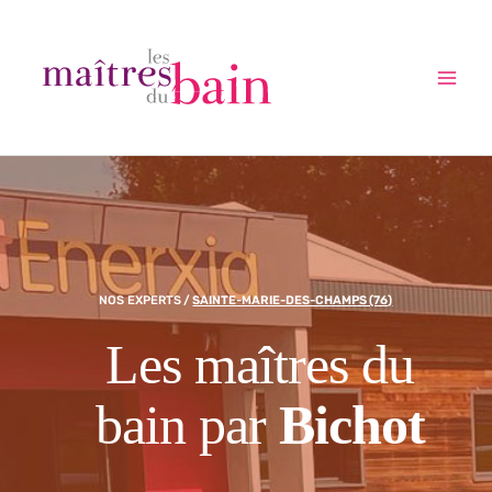
Aller
au
contenu
Main
Menu
NOS EXPERTS
/
SAINTE-MARIE-DES-CHAMPS (76)
Les maîtres du
bain par
Bichot