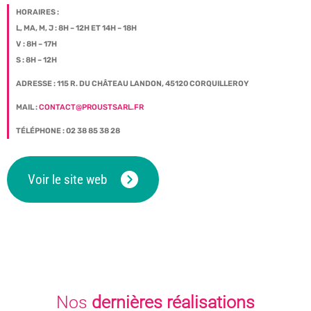
HORAIRES :
L, MA, M, J : 8H – 12H ET 14H – 18H
V : 8H – 17H
S : 8H – 12H
ADRESSE : 115 R. DU CHÂTEAU LANDON, 45120 CORQUILLEROY
MAIL :
CONTACT@PROUSTSARL.FR
TÉLÉPHONE : 02 38 85 38 28
Voir le site web
Nos
dernières réalisations